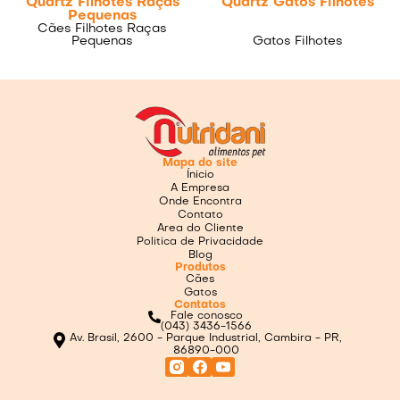
Quartz Filhotes Raças
Quartz Gatos Filhotes
Pequenas
Cães Filhotes Raças
Pequenas
Gatos Filhotes
Mapa do site
Ínicio
A Empresa
Onde Encontra
Contato
Area do Cliente
Politica de Privacidade
Blog
Produtos
Cães
Gatos
Contatos
Fale conosco
(043) 3436-1566
Av. Brasil, 2600 - Parque Industrial, Cambira - PR,
86890-000