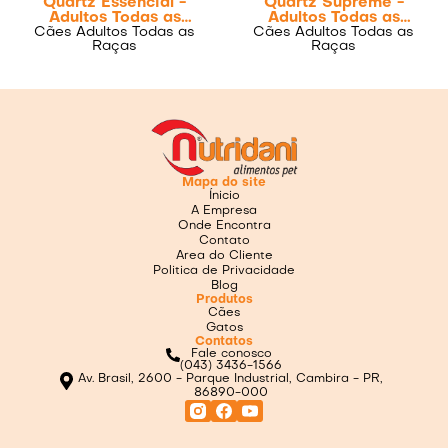
Quartz Essencial -
Quartz Supreme -
Adultos Todas as
Adultos Todas as
Cães Adultos Todas as
Raças
Cães Adultos Todas as
Raças
Raças
Raças
Mapa do site
Ínicio
A Empresa
Onde Encontra
Contato
Area do Cliente
Politica de Privacidade
Blog
Produtos
Cães
Gatos
Contatos
Fale conosco
(043) 3436-1566
Av. Brasil, 2600 - Parque Industrial, Cambira - PR,
86890-000