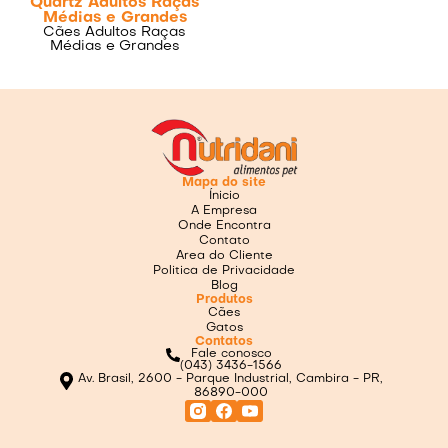
Quartz Adultos Raças
Médias e Grandes
Cães Adultos Raças
Médias e Grandes
Mapa do site
Ínicio
A Empresa
Onde Encontra
Contato
Area do Cliente
Politica de Privacidade
Blog
Produtos
Cães
Gatos
Contatos
Fale conosco
(043) 3436-1566
Av. Brasil, 2600 - Parque Industrial, Cambira - PR,
86890-000