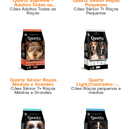
Quartz Supreme -
Quartz Sênior Raças
Adultos Todas as
Pequenas
Cães Adultos Todas as
Raças
Cães Sênior 7+ Raças
Raças
Pequenas
Quartz Sênior Raças
Quartz
Médias e Grandes
Light/Castrados -
Cães Sênior 7+ Raças
Cães Raças pequenas e
Raças pequenas e
Médias e Grandes
médias
médias