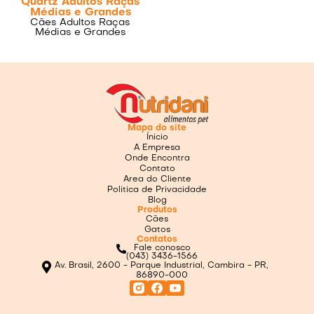
Quartz Adultos Raças
Médias e Grandes
Cães Adultos Raças
Médias e Grandes
Mapa do site
Ínicio
A Empresa
Onde Encontra
Contato
Area do Cliente
Politica de Privacidade
Blog
Produtos
Cães
Gatos
Contatos
Fale conosco
(043) 3436-1566
Av. Brasil, 2600 - Parque Industrial, Cambira - PR,
86890-000