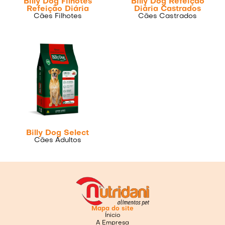
Billy Dog Filhotes
Billy Dog Refeição
Refeição Diária
Diária Castrados
Cães Filhotes
Cães Castrados
Billy Dog Select
Cães Adultos
Mapa do site
Ínicio
A Empresa