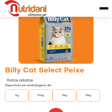
Billy Cat Select Peixe
•
gatos adultos
Disponível em embalagens de:
1kg
10,1kg
15kg
25kg